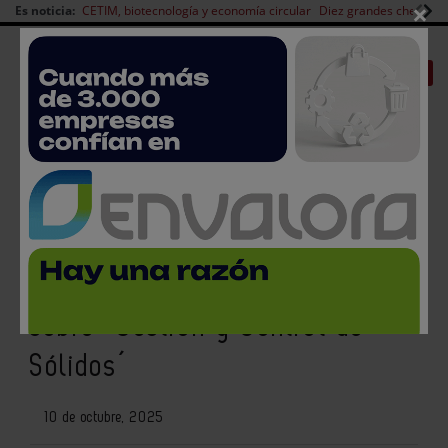
×
Es noticia:
CETIM, biotecnología y economía circular
Diez grandes chefs en 
Redes Sociales
|
|
Es noticia
CANAL EMPLEO
Login empresas
Registro
Techsolids celebra en
noviembre una nueva jornada
sobre ´Gestión y Control de
Sólidos´
10 de octubre, 2025