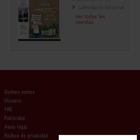
Calendario Editorial
Ver todas las
revistas
Quiénes somos
Glosario
FAQ
Publicidad
Aviso legal
Política de privacidad