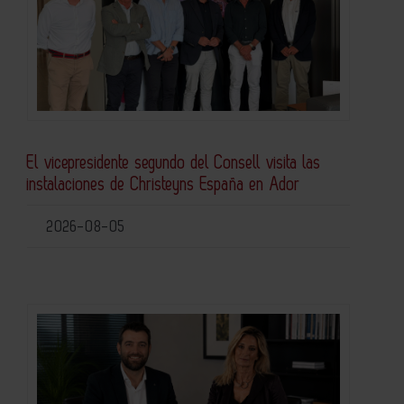
El vicepresidente segundo del Consell visita las
instalaciones de Christeyns España en Ador
2026-08-05