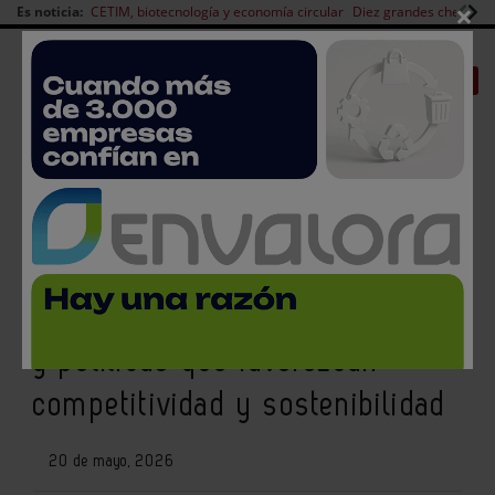
×
Es noticia:
CETIM, biotecnología y economía circular
Diez grandes chefs en 
Redes Sociales
|
|
Es noticia
CANAL EMPLEO
Login empresas
Registro
El sector agroalimentario
necesita menos hiperregulación
y políticas que favorezcan
competitividad y sostenibilidad
20 de mayo, 2026