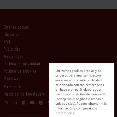
Quiénes somos
Glosario
FAQ
Publicidad
Aviso legal
Política de privacidad
Utilizamos cookies propias y de
Política de cookies
terceros para analizar nuestros
Mapa web
servicios y mostrarle publicidad
relacionada con sus preferencias
Formación
en base a un perfil elaborado a
partir de sus hábitos de navegación
Histórico de Newsletters
(por ejemplo, páginas visitadas o
videos vistos). Puedes obtener más
información y configurar sus
preferencias.