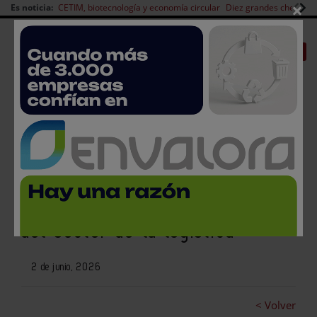
×
Es noticia:
CETIM, biotecnología y economía circular
Diez grandes chefs en 
Redes Sociales
|
|
Es noticia
CANAL EMPLEO
Login empresas
Registro
Cuenta atrás para el SIL 2026:
mañana empieza la gran cita
del sector de la logística
2 de junio, 2026
< Volver