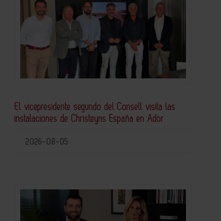
El vicepresidente segundo del Consell visita las
instalaciones de Christeyns España en Ador
2026-08-05