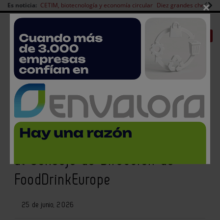
×
Es noticia:
CETIM, biotecnología y economía circular
Diez grandes chefs en 
Redes Sociales
|
|
Es noticia
CANAL EMPLEO
Login empresas
Registro
Teresa Martín de la Mata,
consejera de FIAB, se incorpora
al Consejo de Dirección de
FoodDrinkEurope
25 de junio, 2026