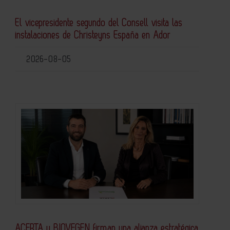
El vicepresidente segundo del Consell visita las
instalaciones de Christeyns España en Ador
2026-08-05
ACERTA y BIOVEGEN firman una alianza estratégica