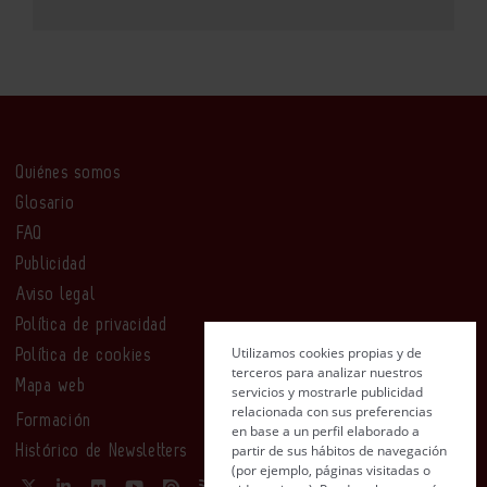
Quiénes somos
Glosario
FAQ
Publicidad
Aviso legal
Política de privacidad
Utilizamos cookies propias y de
Política de cookies
terceros para analizar nuestros
Mapa web
servicios y mostrarle publicidad
relacionada con sus preferencias
Formación
en base a un perfil elaborado a
partir de sus hábitos de navegación
Histórico de Newsletters
(por ejemplo, páginas visitadas o