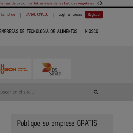
stemas de vacío
Iparlat, análisis de las bebidas vegetales
FANUC, colaboración 
|
|
Es noticia
CANAL EMPLEO
Login empresas
Registro
EMPRESAS DE TECNOLOGÍA DE ALIMENTOS
KIOSCO
Publique su empresa GRATIS