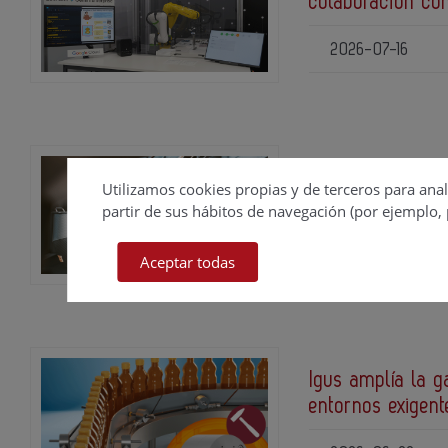
colaboración co
2026-07-16
FAM Stumabo pre
Utilizamos cookies propias y de terceros para anal
provocados por p
partir de sus hábitos de navegación (por ejemplo, 
2026-06-23
Aceptar todas
Igus amplía la g
entornos exigent