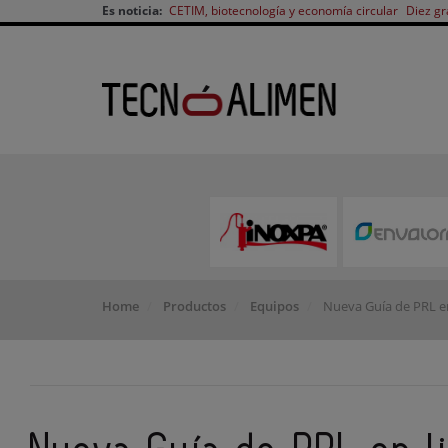
Es noticia:
CETIM, biotecnología y economía circular
Diez gr
Home
Productos
Equipos
Nueva Guía de PRL en 