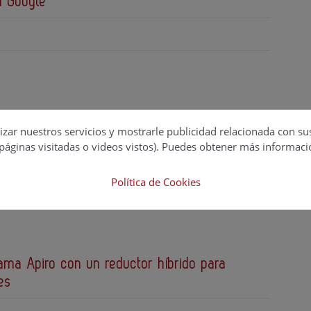
n Google
senta StoneExtractor para reducir los daños
izar nuestros servicios y mostrarle publicidad relacionada con su
iedras incrustadas en líneas de patatas chips
páginas visitadas o videos vistos). Puedes obtener más informaci
Política de Cookies
ama Apiro con un reductor híbrido para
es