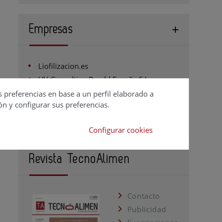
Empresas
Liofilizacion.es
UV-Consulting Peschl España S.L.
Coformacion
s preferencias en base a un perfil elaborado a
ón y configurar sus preferencias.
AERZEN IBÉRICA
Configurar cookies
Revista TecnoAlimen
Contacto
Publicidad