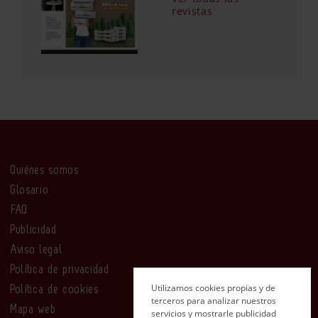
revistas
Quiénes somos
Glosario
FAQ
Publicidad
Aviso legal
Política de privacidad
Utilizamos cookies propias y de
Política de cookies
terceros para analizar nuestros
Mapa web
servicios y mostrarle publicidad