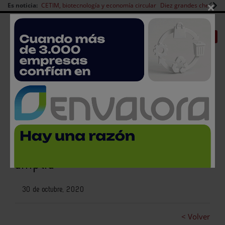
×
Es noticia:
CETIM, biotecnología y economía circular
Diez grandes chefs en 
Redes Sociales
|
|
Es noticia
CANAL EMPLEO
Login empresas
Registro
FANUC 3D Vision Sensor
3DV/1600: Una visión más
amplia
30 de octubre, 2020
< Volver