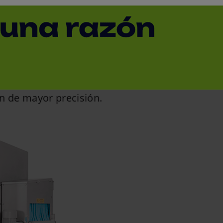
 rayos X de Dibal
< Volver
ndustriales y se apoya en la
tecnología
n de mayor precisión.