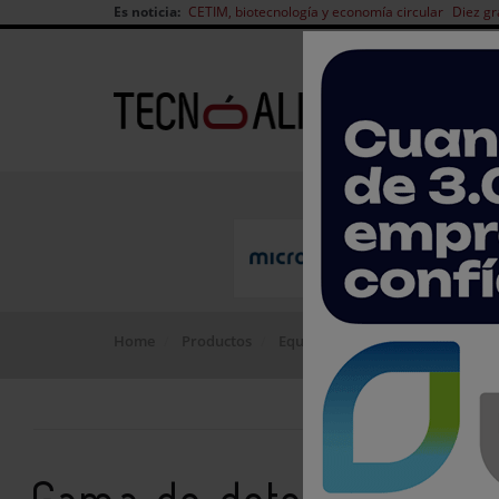
Es noticia:
CETIM, biotecnología y economía circular
Diez gr
Home
Productos
Equipos
Gama de detectores c