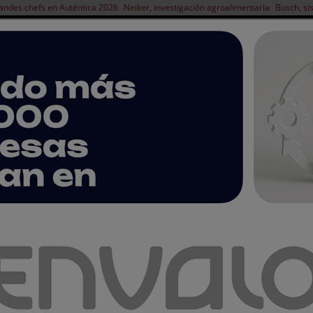
andes chefs en Auténtica 2026
Neiker, investigación agroalimentaria
Busch, si
NOTICIAS
PRODUCTOS
AGENDA
ARTÍCULOS
EMPRESAS PREMIUM
on rayos X de Dibal