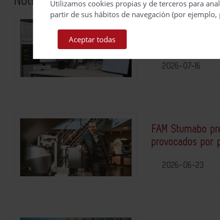
Noticias relacionadas
Utilizamos cookies propias y de terceros para anal
partir de sus hábitos de navegación (por ejemplo, 
FANUC acelera la
Aceptar todas
colaboración co
2026-07-16
FAM Stumabo pre
provocados por p
2026-06-23