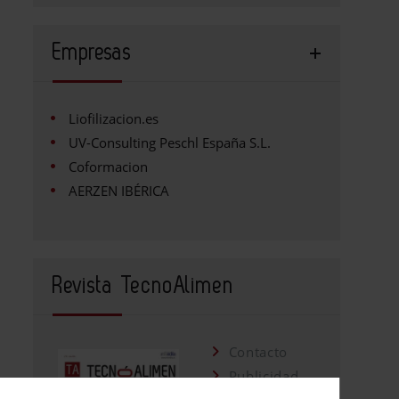
Empresas
Liofilizacion.es
UV-Consulting Peschl España S.L.
Coformacion
AERZEN IBÉRICA
Revista TecnoAlimen
Contacto
Publicidad