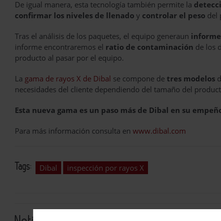
De igual manera, esta tecnología también permite la
detecci
confirmar los niveles de llenado
y
controlar el peso
del
Tras el análisis de los paquetes, el equipo generaun
informe
informe encontraremos el
ratio de contaminación
de los 
producto al pasar por el equipo.
La
gama de rayos X de Dibal
se compone de
tres modelos
d
necesidades del cliente dependiendo del tamaño del product
Esta nueva gama es un paso más de Dibal en su empeño d
Para más información consulta en
www.dibal.com
Tags:
Dibal
inspección por rayos X