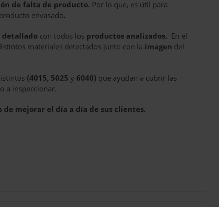
ón de falta de producto.
Por lo que, es útil para
 producto envasado
.
 detallado
con todos los
productos analizados.
En el
distintos materiales detectados junto con la
imagen
del
istintos
(4015, 5025
y
6040)
que ayudan a cubrir las
o a inspeccionar.
e mejorar el día a día de sus clientes.