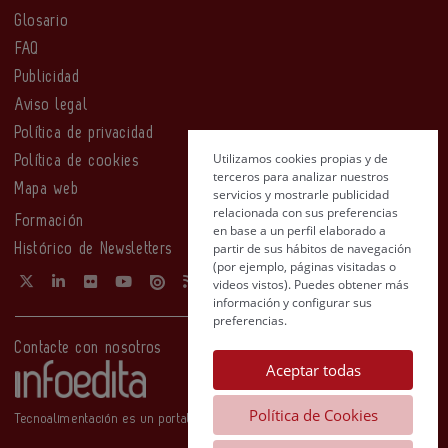
Glosario
FAQ
Publicidad
Aviso legal
Política de privacidad
Utilizamos cookies propias y de
Política de cookies
terceros para analizar nuestros
Mapa web
servicios y mostrarle publicidad
relacionada con sus preferencias
Formación
en base a un perfil elaborado a
partir de sus hábitos de navegación
Histórico de Newsletters
(por ejemplo, páginas visitadas o
videos vistos). Puedes obtener más
información y configurar sus
preferencias.
Contacte con nosotros
Aceptar todas
Política de Cookies
Tecnoalimentación es un portal de Infoedita