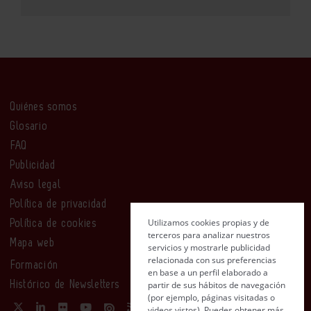
Quiénes somos
Glosario
FAQ
Publicidad
Aviso legal
Política de privacidad
Utilizamos cookies propias y de
Política de cookies
terceros para analizar nuestros
Mapa web
servicios y mostrarle publicidad
relacionada con sus preferencias
Formación
en base a un perfil elaborado a
partir de sus hábitos de navegación
Histórico de Newsletters
(por ejemplo, páginas visitadas o
videos vistos). Puedes obtener más