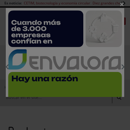
×
Es noticia:
CETIM, biotecnología y economía circular
Diez grandes chefs en 
Redes Sociales
|
|
Es noticia
CANAL EMPLEO
Login empresas
Registro
EMPRESAS PREMIUM
Home
Productos
Packaging