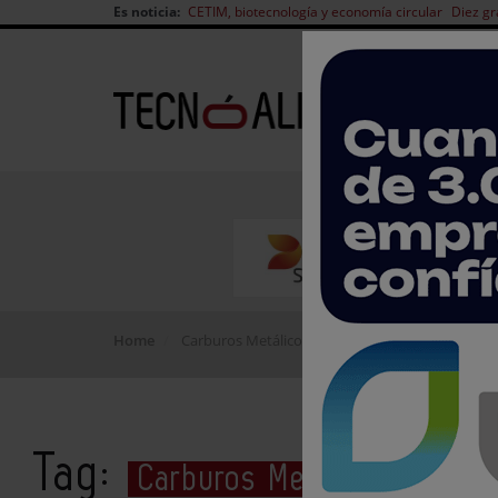
Es noticia:
CETIM, biotecnología y economía circular
Diez gr
Home
Carburos Metálicos
Tag:
Carburos Metálicos