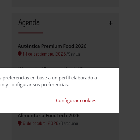
Agenda
Auténtica Premium Food 2026
14 de septiembre, 2026
/
Sevilla
V Jornada Alimentación del Futuro
s preferencias en base a un perfil elaborado a
29 de septiembre, 2026
/
Valencia
ón y configurar sus preferencias.
BioSpain 2026
Configurar cookies
29 de septiembre, 2026
/
Bilbao Exhibition Centre
Alimentaria FoodTech 2026
6 de octubre, 2026
/
Barcelona