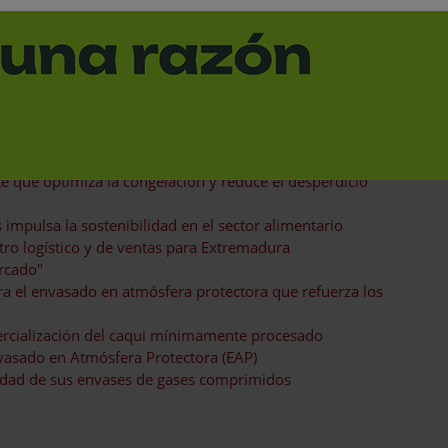
ados a carburos metálicos
a industria alimentaria y de bebidas
ses están impulsando la sostenibilidad en la industria
te que optimiza la congelación y reduce el desperdicio
impulsa la sostenibilidad en el sector alimentario
tro logístico y de ventas para Extremadura
rcado"
 el envasado en atmósfera protectora que refuerza los
rcialización del caqui mínimamente procesado
nvasado en Atmósfera Protectora (EAP)
lidad de sus envases de gases comprimidos