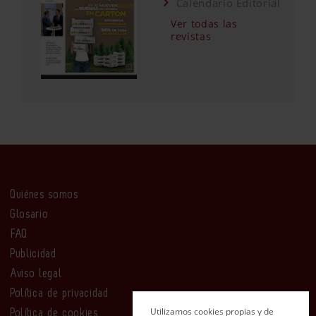
Calendario Editorial
Ver todas las
revistas
Quiénes somos
Glosario
FAQ
Publicidad
Aviso legal
Política de privacidad
Utilizamos cookies propias y de
Política de cookies