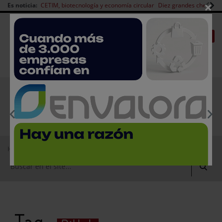
×
Es noticia:
CETIM, biotecnología y economía circular
Diez grandes chefs en 
Redes Sociales
|
|
Es noticia
CANAL EMPLEO
Login empresas
Registro
EMPRESAS PREMIUM
Home
Rittal