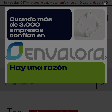
×
Es noticia:
CETIM, biotecnología y economía circular
Diez grandes chefs en 
Redes Sociales
|
|
Es noticia
CANAL EMPLEO
Login empresas
Registro
EMPRESAS PREMIUM
Home
robots móviles autónomos