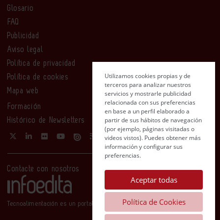
Glosario
FAQ
Publicidad
Aviso legal
Política de privacidad
Utilizamos cookies propias y de
Política de cookies
terceros para analizar nuestros
Mapa web
servicios y mostrarle publicidad
relacionada con sus preferencias
Formación
en base a un perfil elaborado a
partir de sus hábitos de navegación
Histórico de Newsletters
(por ejemplo, páginas visitadas o
videos vistos). Puedes obtener más
información y configurar sus
preferencias.
Contacte con nosotros
Aceptar todas
Política de Cookies
Tecnoalimentación es un portal de Infoedita