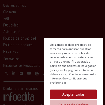
Quiénes somos
Glosario
FAQ
Publicidad
Aviso legal
Política de privacidad
Utilizamos cookies propias y de
Política de cookies
terceros para analizar nuestros
Mapa web
servicios y mostrarle publicidad
relacionada con sus preferencias
Formación
en base a un perfil elaborado a
partir de sus hábitos de navegación
Histórico de Newsletters
(por ejemplo, páginas visitadas o
videos vistos). Puedes obtener más
información y configurar sus
preferencias.
Contacte con nosotros
Aceptar todas
Política de Cookies