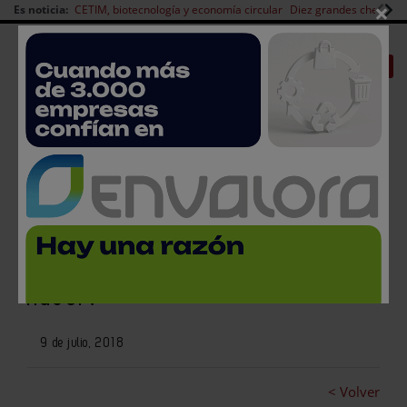
×
Es noticia:
CETIM, biotecnología y economía circular
Diez grandes chefs en 
Redes Sociales
|
|
Es noticia
CANAL EMPLEO
Login empresas
Registro
Sanciones administrativas y
rechazos en frontera, ¿qué
hacer?
9 de julio, 2018
< Volver