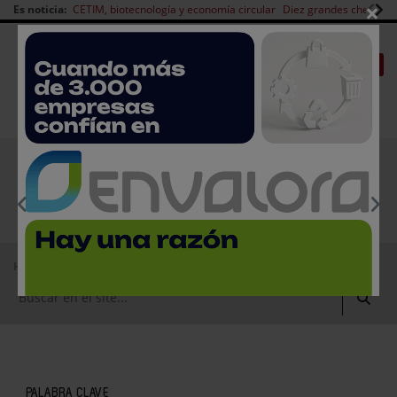
×
Es noticia:
CETIM, biotecnología y economía circular
Diez grandes chefs en 
Redes Sociales
|
|
Es noticia
CANAL EMPLEO
Login empresas
Registro
EMPRESAS PREMIUM
Home
Empresas de tecnología de alimentos
PALABRA CLAVE