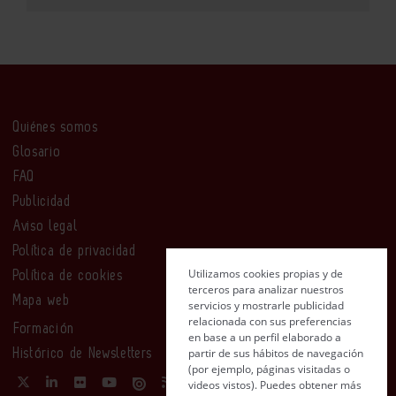
Quiénes somos
Glosario
FAQ
Publicidad
Aviso legal
Política de privacidad
Utilizamos cookies propias y de
Política de cookies
terceros para analizar nuestros
Mapa web
servicios y mostrarle publicidad
relacionada con sus preferencias
Formación
en base a un perfil elaborado a
partir de sus hábitos de navegación
Histórico de Newsletters
(por ejemplo, páginas visitadas o
videos vistos). Puedes obtener más