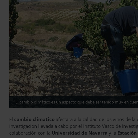
El cambio climático es un aspecto que debe ser tenido muy en cuen
El
cambio climático
afectará a la calidad de los vinos de l
investigación llevada a cabo por el Instituto Vasco de Invest
colaboración con la
Universidad de Navarra
y la
Estación