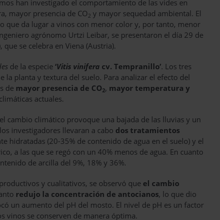
nismos han investigado el comportamiento de las vides en
ra, mayor presencia de CO
y mayor sequedad ambiental. El
2
o que da lugar a vinos con menor color y, por tanto, menor
l ingeniero agrónomo Urtzi Leibar, se presentaron el día 29 de
 que se celebra en Viena (Austria).
des
de la especie
‘
Vitis vinifera
cv. Tempranillo’
. Los tres
 la planta y textura del suelo. Para analizar el efecto del
es de
mayor presencia de CO
,
mayor temperatura y
2
climáticas actuales.
el cambio climático provoque una bajada de las lluvias y un
los investigadores llevaran a cabo
dos tratamientos
te hidratadas (20-35% de contenido de agua en el suelo) y el
drico, a las que se regó con un 40% menos de agua. En cuanto
ontenido de arcilla del 9%, 18% y 36%.
productivos y cualitativos, se observó que
el cambio
lanto
redujo la concentración de antocianos
, lo que dio
vocó un aumento del pH del mosto. El nivel de pH es un factor
los vinos se conserven de manera óptima.