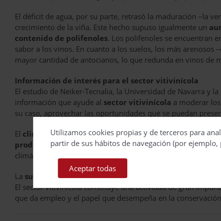
El déficit de agua, por su parte, retrasó la maduración –la v
crecimiento de la viña. Este hecho supuso igualmente un
au
contenido de polifenoles
. Los polifenoles se encuentran en
sabor a los vinos. En cuanto a los suelos, los más arenosos
mayor cantidad de antocianos, lo que redunda en vinos de m
Información de interés para el sector vitivinícola
El estudio de Neiker-Tecnalia, la Universidad de Navarra y l
información que ayude al
sector vitivinícola
a moderar los 
su caso, aprovechar las oportunidades que se puedan presen
Utilizamos cookies propias y de terceros para anal
El
clima es el factor que mayor influencia tiene sobre la
partir de sus hábitos de navegación (por ejemplo, 
producción de vino
, puesto que afecta directamente al desa
climático es un aspecto que debe ser tenido muy en cuenta po
Aceptar todas
La
superficie estatal de viñedo asciende a 954.000 hect
El sector vitivinícola constituye una actividad de gran impor
que da empleo y el papel que desempeña en la conservación