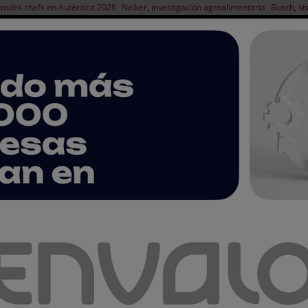
andes chefs en Auténtica 2026
Neiker, investigación agroalimentaria
Busch, si
NOTICIAS
PRODUCTOS
AGENDA
ARTÍCULOS
EMPRESAS PREMIUM
e la variedad de uva Tempranillo