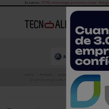
Es noticia:
CETIM, biotecnología y economía circular
Diez gr
Home
Noticias
Actualidad del sector
El cambio climático afectará a la calidad de los vinos d