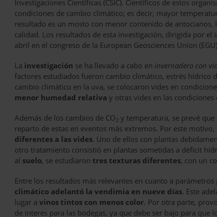
Investigaciones Científicas (CSIC). Científicos de estos orga
condiciones de cambio climático; es decir, mayor temperatu
resultado es un mosto con menor contenido de antocianos, l
calidad. Los resultados de esta investigación, dirigida por e
abril en el congreso de la European Geosciences Union (EGU),
La
investigación
se ha llevado a cabo en
invernadero con vi
factores estudiados fueron cambio climático, estrés hídrico de
cambio climático en la uva, se colocaron vides en condicion
menor humedad relativa
y otras vides en las condiciones 
Además de los cambios de CO
y temperatura, se prevé que 
2
reparto de estas en eventos más extremos. Por este motivo, 
diferentes a las vides
. Uno de ellos con plantas debidamen
otro tratamiento consistió en plantas sometidas a déficit hí
al
suelo
, se estudiaron
tres texturas diferentes
, con un c
Entre los resultados más relevantes en cuanto a parámetros 
climático adelantó la vendimia en nueve días
. Este ade
lugar a
vinos tintos con menos color
. Por otra parte, pro
de interés para las bodegas, ya que debe ser bajo para que 