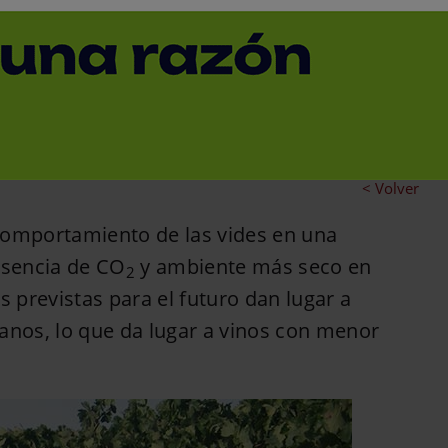
ctará a la calidad de
d de uva Tempranillo
< Volver
comportamiento de las vides en una
esencia de CO
y ambiente más seco en
2
s previstas para el futuro dan lugar a
nos, lo que da lugar a vinos con menor