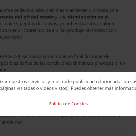
endimia se llevó a cabo diez días más tarde- y disminuyó el
mento del pH del mosto
y una
disminución en el
 la piel y pepitas de la uvas, y confieren aroma, color y
 –con menor contenido de arcilla- produjeron mostos con
ayor color.
a EEAD-CSIC se marca como objetivo final disponer de
posibles daños de las condiciones climáticas previstas o, en
tar.
izar nuestros servicios y mostrarle publicidad relacionada con su
 idoneidad de una región para el cultivo de la vid y la
páginas visitadas o videos vistos). Puedes obtener más informaci
rrollo del viñedo y la calidad de la uva. Por tanto, el cambio
r el sector.
Política de Cookies
áreas
, lo que supone el 5,6% de la superficie total cultivada.
tancia por el valor económico que genera, la población a la
 ambiental.