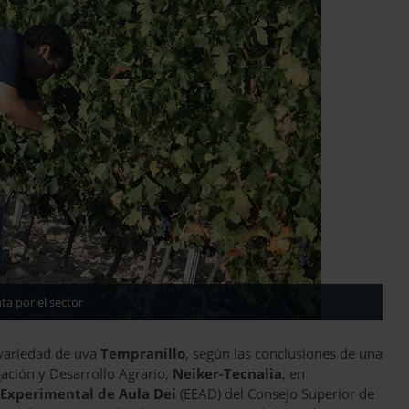
ta por el sector
a variedad de uva
Tempranillo
, según las conclusiones de una
igación y Desarrollo Agrario,
Neiker-Tecnalia
, en
 Experimental de Aula
Dei
(EEAD) del Consejo Superior de