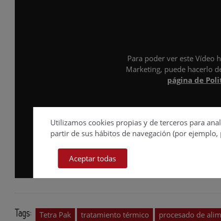
Para poder ver este Vídeo h
Marketing, puede hacerlo d
página de Poli
Utilizamos cookies propias y de terceros para anal
partir de sus hábitos de navegación (por ejemplo, 
Aceptar todas
Tags:
Tetra Pak
tratamiento térmico
procesado de ali