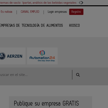
stemas de vacío
Iparlat, análisis de las bebidas vegetales
FANUC, colaboración 
|
|
Es noticia
CANAL EMPLEO
Login empresas
Registro
EMPRESAS DE TECNOLOGÍA DE ALIMENTOS
KIOSCO
Publique su empresa GRATIS