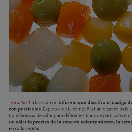
Tetra Pak
ha lanzado un
informe que descifra el código d
con partículas
. Expertos de la compañía han desarrollado 
transferencia de calor para diferentes tipos de partículas e
un cálculo preciso de la zona de calentamiento, la t
en cada receta.