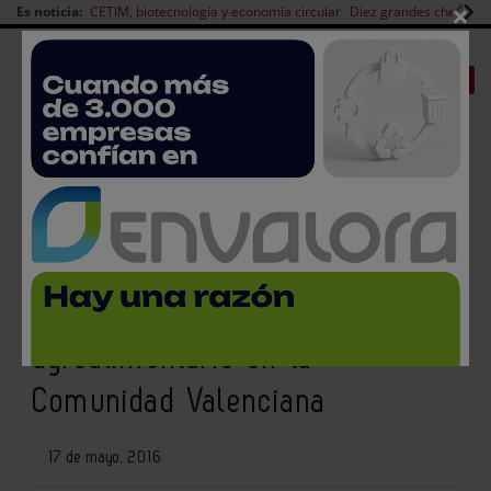
×
Es noticia:
CETIM, biotecnología y economía circular
Diez grandes chefs en 
Redes Sociales
|
|
Es noticia
CANAL EMPLEO
Login empresas
Registro
Fedacova y Ainia reflexionan
sobre el futuro del sector
agroalimentario en la
Comunidad Valenciana
17 de mayo, 2016