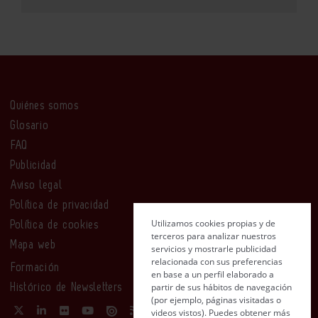
Quiénes somos
Glosario
FAQ
Publicidad
Aviso legal
Política de privacidad
Utilizamos cookies propias y de
Política de cookies
terceros para analizar nuestros
Mapa web
servicios y mostrarle publicidad
relacionada con sus preferencias
Formación
en base a un perfil elaborado a
partir de sus hábitos de navegación
Histórico de Newsletters
(por ejemplo, páginas visitadas o
videos vistos). Puedes obtener más