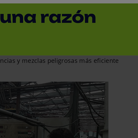
lean concluye con éxito
< Volver
ue ha permitido obtener una nueva
ncias y mezclas peligrosas más eficiente