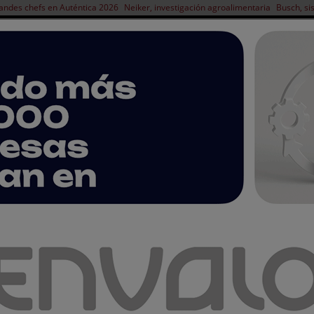
andes chefs en Auténtica 2026
Neiker, investigación agroalimentaria
Busch, si
NOTICIAS
PRODUCTOS
AGENDA
ARTÍCULOS
EMPRESAS PREMIUM
to Life Extruclean concluye con éxito