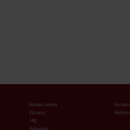
Quiénes somos
Formac
Glosario
Históric
FAQ
Publicidad