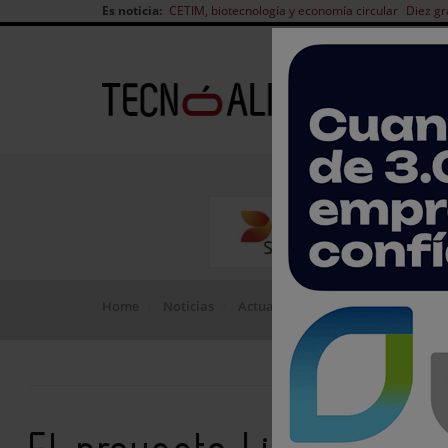
Es noticia:
CETIM, biotecnología y economía circular
Diez gr
Home
Noticias
Actualidad del sector
El proyec