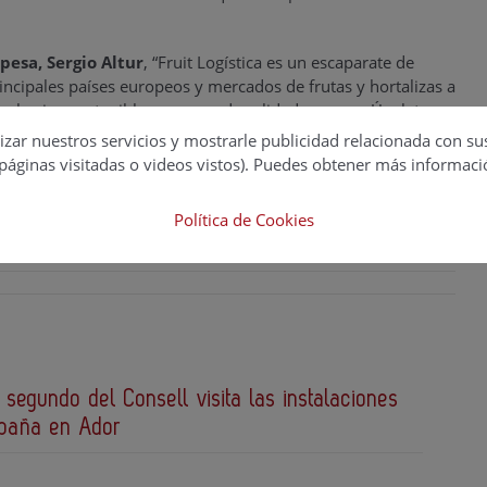
pesa, Sergio Altur
, “Fruit Logística es un escaparate de
incipales países europeos y mercados de frutas y hortalizas a
ackaging sostenible, seguro y de calidad como es Úpalet
izar nuestros servicios y mostrarle publicidad relacionada con su
páginas visitadas o videos vistos). Puedes obtener más informaci
let
Política de Cookies
 segundo del Consell visita las instalaciones
spaña en Ador