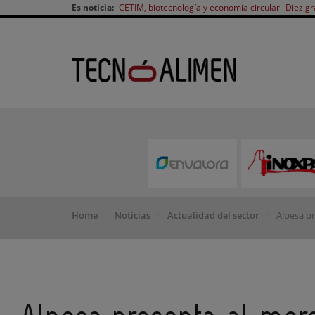
Es noticia:
CETIM, biotecnología y economía circular
Diez gr
Home
Noticias
Actualidad del sector
Alpesa pr