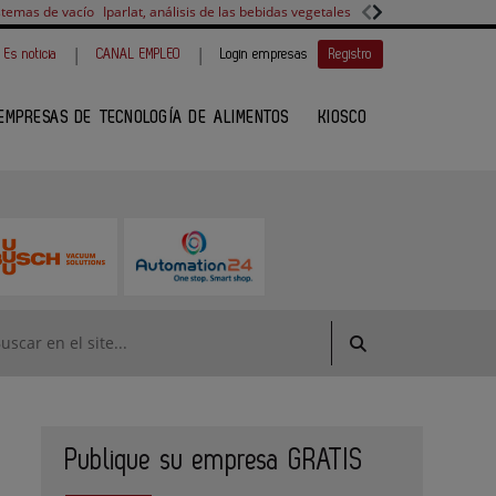
stemas de vacío
Iparlat, análisis de las bebidas vegetales
FANUC, colaboración 
|
|
Es noticia
CANAL EMPLEO
Login empresas
Registro
EMPRESAS DE TECNOLOGÍA DE ALIMENTOS
KIOSCO
Publique su empresa GRATIS