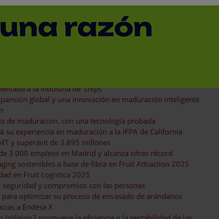
ados a sector hortofrutícola
s de euros
a exigente campaña del melocotón de AgroPhoenix
 frutas y verduras a granel
entada a la industria de ‘chips’
xpansión global y una innovación en maduración inteligente
ín
cto de maduración, con una tecnología probada
ará su experiencia en maduración a la IFPA de California
 MT y superávit de 3.895 millones
de 3.000 empleos en Madrid y alcanza cifras récord
ng sostenibles a base de fibra en Fruit Attraction 2025
ad en Fruit Logistica 2025
n, seguridad y compromiso con las personas
d para optimizar su proceso de envasado de arándanos
acias a Endesa X
 InVision2 promueve la eficiencia y la rentabilidad de las