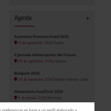
Agenda
Auténtica Premium Food 2026
14 de septiembre, 2026
/
Sevilla
V Jornada Alimentación del Futuro
29 de septiembre, 2026
/
Valencia
BioSpain 2026
29 de septiembre, 2026
/
Bilbao Exhibition Centre
Alimentaria FoodTech 2026
6 de octubre, 2026
/
Barcelona
s preferencias en base a un perfil elaborado a