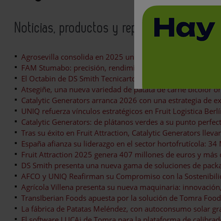
Noticias, productos y reportajes relacion
Agrosevilla consolida en 2025 unas ventas de 196 millone
FAM Stumabo: precisión, rendimiento y fiabilidad para l
El Octabin de DS Smith Tecnicarton optimiza la logística de
Atsegiñe, una nueva variedad de patata de carne bicolor ori
Catalytic Generators arranca 2026 con una estrategia de e
UNIQ refuerza vínculos estratégicos en Fruit Logistica Berl
Catalytic Generators: de plátanos verdes a su punto perfe
Tras su éxito en Fruit Attraction, Catalytic Generators llev
España afianza su liderazgo en el sector hortofrutícola: 34
Fruit Attraction 2025 genera 407 millones de euros y más 
DS Smith presenta una nueva gama de soluciones de packagi
AFCO y UNIQ Reafirman su Compromiso con la Sostenibilid
Agrícola Villena presenta su nueva maquinaria: innovació
TransIberian Foods apuesta por la solución de Tomra Foo
La fábrica de Patatas Meléndez, con autoconsumo solar gr
El software LUCAi de Tomra para la plataforma de calibrado