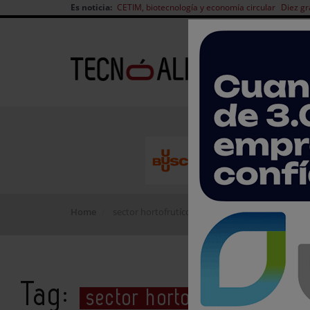
Es noticia:
CETIM, biotecnología y economía circular
Diez gr
Home
sector hortofrutícola
Tag:
sector hortofrutícola