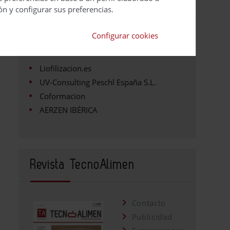
ón y configurar sus preferencias.
Empresas
Configurar cookies
Liofilizacion.es
UV-Consulting Peschl España S.L.
Coformacion
AERZEN IBÉRICA
Revista TecnoAlimen
Contacto
Publicidad