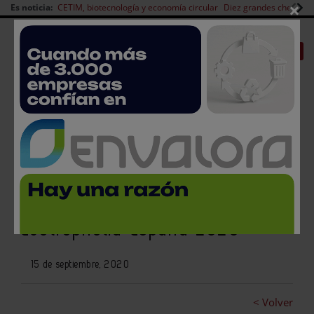
×
Es noticia:
CETIM, biotecnología y economía circular
Diez grandes chefs en 
Redes Sociales
|
|
Es noticia
CANAL EMPLEO
Login empresas
Registro
Tricube, el producto ganador de
la XI edición de los Premios
Ecotrophelia España 2020
15 de septiembre, 2020
< Volver