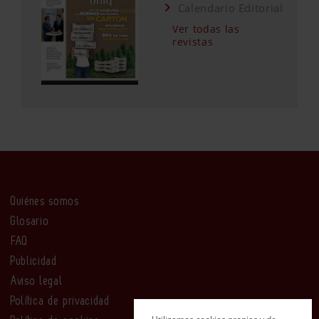
Calendario Editorial
Ver todas las
revistas
Quiénes somos
Glosario
FAQ
Publicidad
Aviso legal
Política de privacidad