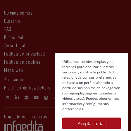
Quiénes somos
Glosario
FAQ
Publicidad
Aviso legal
Política de privacidad
Utilizamos cookies propias y de
Política de cookies
terceros para analizar nuestros
Mapa web
servicios y mostrarle publicidad
relacionada con sus preferencias
Formación
en base a un perfil elaborado a
partir de sus hábitos de navegación
Histórico de Newsletters
(por ejemplo, páginas visitadas o
videos vistos). Puedes obtener más
información y configurar sus
preferencias.
Contacte con nosotros
Aceptar todas