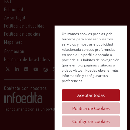
FAQ
Publicidad
Aviso legal
Política de privacidad
Utilizamos cookies propias y de
Política de cookies
terceros para analizar nuestros
Mapa web
servicios y mostrarle publicidad
relacionada con sus preferencias
Formación
en base a un perfil elaborado a
partir de sus hábitos de navegación
Histórico de Newsletters
(por ejemplo, páginas visitadas o
videos vistos). Puedes obtener más
información y configurar sus
preferencias.
Contacte con nosotros
Aceptar todas
Política de Cookies
Tecnoalimentación es un portal de Infoedita
Configurar cookies