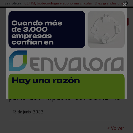
×
Es noticia:
CETIM, biotecnología y economía circular
Diez grandes chefs en 
Redes Sociales
|
|
Es noticia
CANAL EMPLEO
Login empresas
Registro
La industria de alimentación y
bebidas amortiguó en 2021 gran
parte del impacto del COVID-19
13 de junio, 2022
< Volver