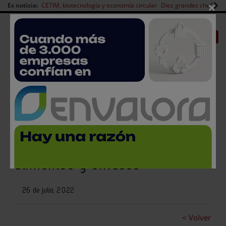
×
Es noticia:
CETIM, biotecnología y economía circular
Diez grandes chefs en 
Redes Sociales
|
|
Es noticia
CANAL EMPLEO
Login empresas
Registro
Ainia obtiene seis nuevas
acreditaciones para análisis de
alimentos y envases
26 de julio, 2022
< Volver