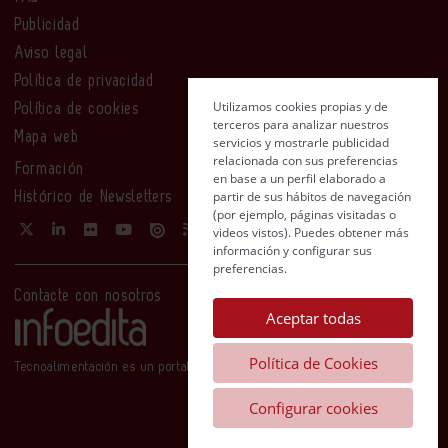
Publicidad
Aviso legal
Política de privacidad
Utilizamos cookies propias y de
Política de cookies
terceros para analizar nuestros
Mapa web
servicios y mostrarle publicidad
relacionada con sus preferencias
Formación
en base a un perfil elaborado a
partir de sus hábitos de navegación
Histórico de Newsletters
(por ejemplo, páginas visitadas o
videos vistos). Puedes obtener más
información y configurar sus
preferencias.
Contacte con nosotros
Aceptar todas
Política de Cookies
Tecnoalimentación es un portal de Infoedita
Configurar cookies