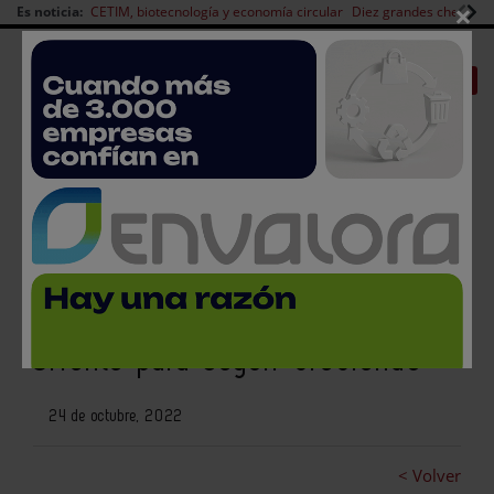
×
Es noticia:
CETIM, biotecnología y economía circular
Diez grandes chefs en 
Redes Sociales
|
|
Es noticia
CANAL EMPLEO
Login empresas
Registro
La industria de alimentación y
bebidas mira a América, Asia y
Oriente para seguir creciendo
24 de octubre, 2022
< Volver