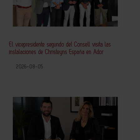
El vicepresidente segundo del Consell visita las
instalaciones de Christeyns España en Ador
2026-08-05