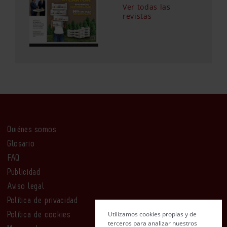
Ver todas las
revistas
Quiénes somos
Glosario
FAQ
Publicidad
Aviso legal
Política de privacidad
Utilizamos cookies propias y de
Política de cookies
terceros para analizar nuestros