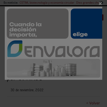
×
Es noticia:
CETIM, biotecnología y economía circular
Diez grandes chefs en 
Redes Sociales
|
|
Es noticia
CANAL EMPLEO
Login empresas
Registro
Ainia desarrollará 12 proyectos
de I+D en 2023, respaldados
por el IVACE
30 de noviembre, 2022
< Volver