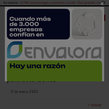
×
Es noticia:
CETIM, biotecnología y economía circular
Diez grandes chefs en 
Redes Sociales
|
|
Es noticia
CANAL EMPLEO
Login empresas
Registro
Vidrala pone en marcha su
mayor horno de vidrio en la
península ibérica
17 de marzo, 2023
< Volver