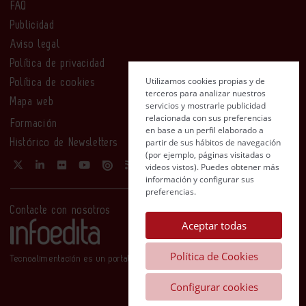
FAQ
Publicidad
Aviso legal
Política de privacidad
Utilizamos cookies propias y de
Política de cookies
terceros para analizar nuestros
Mapa web
servicios y mostrarle publicidad
relacionada con sus preferencias
Formación
en base a un perfil elaborado a
partir de sus hábitos de navegación
Histórico de Newsletters
(por ejemplo, páginas visitadas o
videos vistos). Puedes obtener más
información y configurar sus
preferencias.
Contacte con nosotros
Aceptar todas
Política de Cookies
Tecnoalimentación es un portal de Infoedita
Configurar cookies