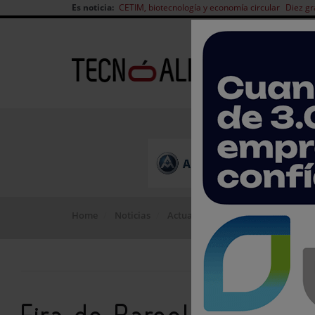
Es noticia:
CETIM, biotecnología y economía circular
Diez gr
Home
Noticias
Actualidad del sector
Fira de B