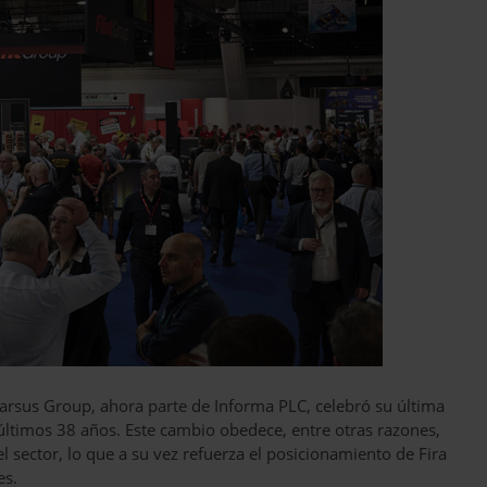
Tarsus Group, ahora parte de Informa PLC, celebró su última
 últimos 38 años. Este cambio obedece, entre otras razones,
l sector, lo que a su vez refuerza el posicionamiento de Fira
es.