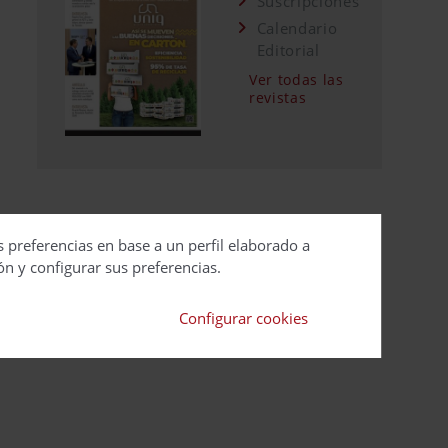
Suscripciones
Calendario
Editorial
Ver todas las
revistas
s preferencias en base a un perfil elaborado a
ón y configurar sus preferencias.
Configurar cookies