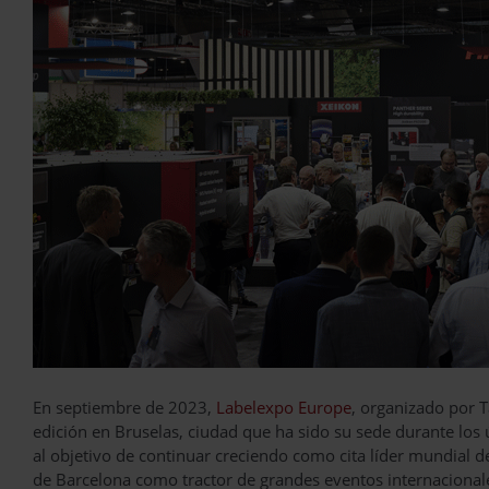
En septiembre de 2023,
Labelexpo Europe
, organizado por 
edición en Bruselas, ciudad que ha sido su sede durante los
al objetivo de continuar creciendo como cita líder mundial de
de Barcelona como tractor de grandes eventos internacional