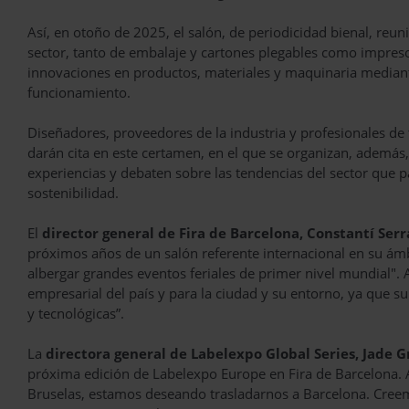
Así, en otoño de 2025, el salón, de periodicidad bienal, reun
sector, tanto de embalaje y cartones plegables como impreso
innovaciones en productos, materiales y maquinaria media
funcionamiento.
Diseñadores, proveedores de la industria y profesionales de 
darán cita en este certamen, en el que se organizan, ademá
experiencias y debaten sobre las tendencias del sector que pas
sostenibilidad.
El
director general de Fira de Barcelona, Constantí Serr
próximos años de un salón referente internacional en su ámbi
albergar grandes eventos feriales de primer nivel mundial". A
empresarial del país y para la ciudad y su entorno, ya que
y tecnológicas”.
La
directora general de Labelexpo Global Series, Jade G
próxima edición de Labelexpo Europe en Fira de Barcelona. A
Bruselas, estamos deseando trasladarnos a Barcelona. Creemos