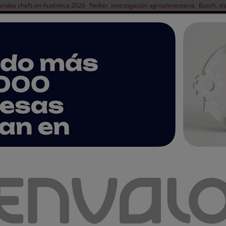
andes chefs en Auténtica 2026
Neiker, investigación agroalimentaria
Busch, si
NOTICIAS
PRODUCTOS
AGENDA
ARTÍCULOS
EMPRESAS PREMIUM
arcelona acogerá la feria líder de impresión de etiquetas y packaging