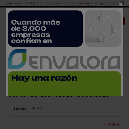
×
Es noticia:
CETIM, biotecnología y economía circular
Diez grandes chefs en 
Redes Sociales
|
|
Es noticia
CANAL EMPLEO
Login empresas
Registro
AINIA investiga la producción
de ingredientes funcionales a
partir de biomasas acuáticas
3 de enero, 2024
< Volver