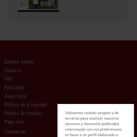
Quiénes somos
Glosario
FAQ
Publicidad
Aviso legal
Política de privacidad
Utilizamos cookies propias y de
Política de cookies
terceros para analizar nuestros
Mapa web
servicios y mostrarle publicidad
relacionada con sus preferencias
Formación
en base a un perfil elaborado a