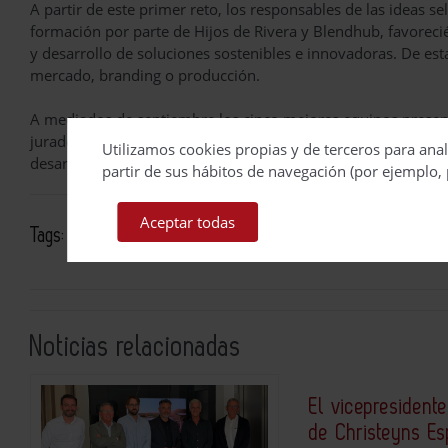
A partir de este primer reto, los responsables de las ideas 
formación por parte de Hijos de Rivera y Blendhub, favorec
y desarrollo de soluciones sostenibles e innovadoras. De e
mercado, branding o producción.
A mediados de septiembre los cinco mejores equipos presen
jurado que repartirá premios económicos de entre 1.000 y 3
Utilizamos cookies propias y de terceros para anal
desarrollo.
partir de sus hábitos de navegación (por ejemplo, 
Aceptar todas
Tags:
industria cervecera
investigación
Blendhub
Noticias relacionadas
El vicepresidente
de Christeyns E