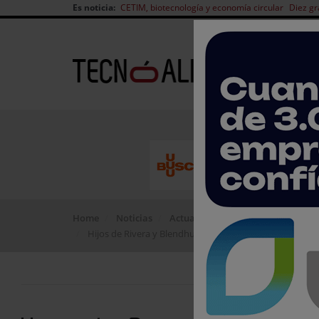
Es noticia:
CETIM, biotecnología y economía circular
Diez gr
Home
Noticias
Actualidad del sector
Hijos de Rivera y Blendhub avanzan hacia la alimentac