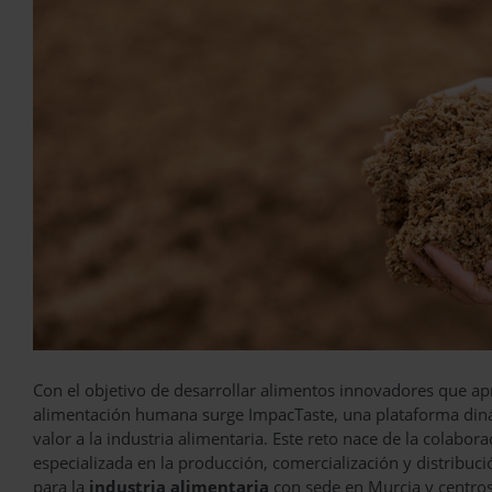
Con el objetivo de desarrollar alimentos innovadores que apr
alimentación humana surge ImpacTaste, una plataforma diná
valor a la industria alimentaria. Este reto nace de la colabor
especializada en la producción, comercialización y distribuc
para la
industria alimentaria
con sede en Murcia y centros