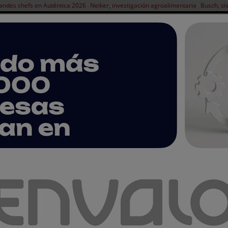
andes chefs en Auténtica 2026
Neiker, investigación agroalimentaria
Busch, si
NOTICIAS
PRODUCTOS
AGENDA
ARTÍCULOS
EMPRESAS PREMIUM
ión del futuro con ImpacTaste