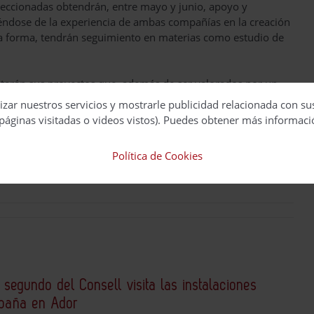
seleccionadas obtendrán, entre mayo y junio, apoyo y
iéndose de la experiencia de ambas compañías en la creación
sta forma, tendrán seguimiento en materias como estudio de
tarán sus proyectos que, además de ser valorados por un
.000 €, podrán ser seleccionados para continuar con su
izar nuestros servicios y mostrarle publicidad relacionada con su
páginas visitadas o videos vistos). Puedes obtener más informaci
Política de Cookies
 segundo del Consell visita las instalaciones
spaña en Ador