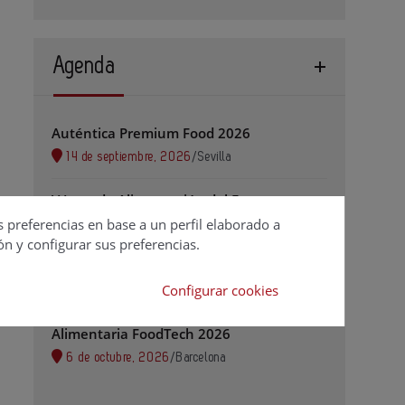
Agenda
Auténtica Premium Food 2026
14 de septiembre, 2026
/
Sevilla
V Jornada Alimentación del Futuro
s preferencias en base a un perfil elaborado a
29 de septiembre, 2026
/
Valencia
ón y configurar sus preferencias.
BioSpain 2026
Configurar cookies
29 de septiembre, 2026
/
Bilbao Exhibition Centre
Alimentaria FoodTech 2026
6 de octubre, 2026
/
Barcelona