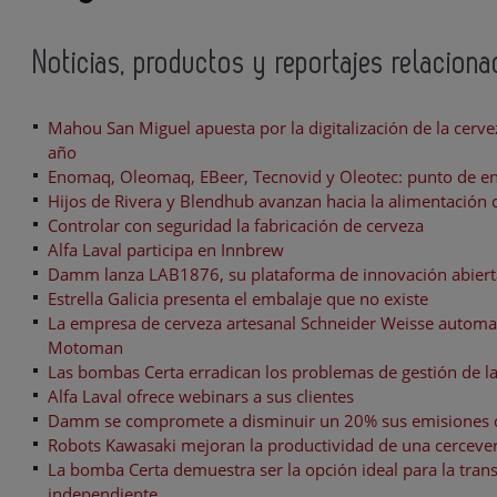
Noticias, productos y reportajes relacion
Mahou San Miguel apuesta por la digitalización de la cerve
año
Enomaq, Oleomaq, EBeer, Tecnovid y Oleotec: punto de enc
Hijos de Rivera y Blendhub avanzan hacia la alimentación 
Controlar con seguridad la fabricación de cerveza
Alfa Laval participa en Innbrew
Damm lanza LAB1876, su plataforma de innovación abiert
Estrella Galicia presenta el embalaje que no existe
La empresa de cerveza artesanal Schneider Weisse automat
Motoman
Las bombas Certa erradican los problemas de gestión de l
Alfa Laval ofrece webinars a sus clientes
Damm se compromete a disminuir un 20% sus emisiones d
Robots Kawasaki mejoran la productividad de una cerceverí
La bomba Certa demuestra ser la opción ideal para la tran
independiente