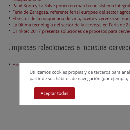
Patxi Koop y La Salve ponen en marcha un sistema integral 
Feria de Zaragoza, referente ferial europeo del sector agro
El sector de la maquinaria de vino, aceite y cerveza se reú
La última tecnología del sector de la cerveza, en Feria de 
Drinktec 2017 presenta soluciones de procesos para cerve
Empresas relacionadas a industria cervec
Hosokawa Solids S.L.
Utilizamos cookies propias y de terceros para anal
partir de sus hábitos de navegación (por ejemplo, 
Aceptar todas