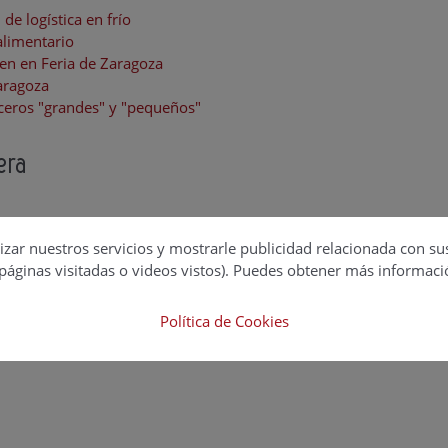
de logística en frío
alimentario
nen en Feria de Zaragoza
Zaragoza
ceros "grandes" y "pequeños"
era
izar nuestros servicios y mostrarle publicidad relacionada con su
páginas visitadas o videos vistos). Puedes obtener más informaci
Política de Cookies