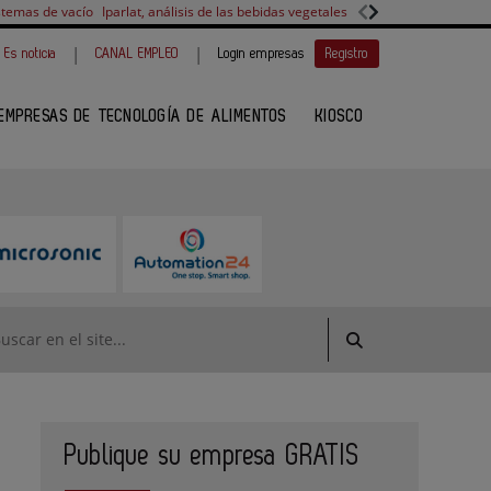
stemas de vacío
Iparlat, análisis de las bebidas vegetales
FANUC, colaboración 
|
|
Es noticia
CANAL EMPLEO
Login empresas
Registro
EMPRESAS DE TECNOLOGÍA DE ALIMENTOS
KIOSCO
Publique su empresa GRATIS