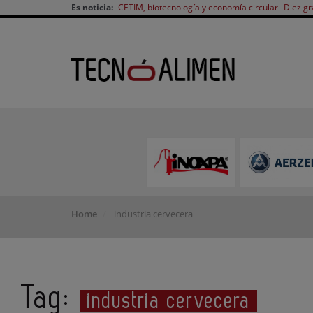
Es noticia:
CETIM, biotecnología y economía circular
Diez gr
Home
industria cervecera
Tag:
industria cervecera