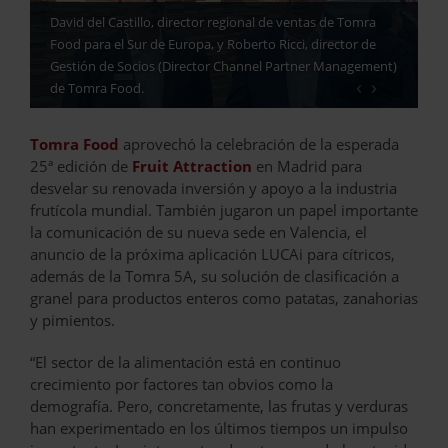
David del Castillo, director regional de ventas de Tomra
Food para el Sur de Europa, y Roberto Ricci, director de
Gestión de Socios (Director Channel Partner Management)
‹
›
de Tomra Food.
Tomra Food
aprovechó la celebración de la esperada
25ª edición de
Fruit Attraction
en Madrid para
desvelar su renovada inversión y apoyo a la industria
frutícola mundial. También jugaron un papel importante
la comunicación de su nueva sede en Valencia, el
anuncio de la próxima aplicación LUCAi para cítricos,
además de la Tomra 5A, su solución de clasificación a
granel para productos enteros como patatas, zanahorias
y pimientos.
“El sector de la alimentación está en continuo
crecimiento por factores tan obvios como la
demografía. Pero, concretamente, las frutas y verduras
han experimentado en los últimos tiempos un impulso