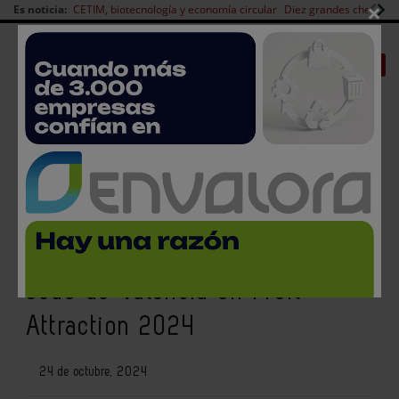
×
Es noticia:
CETIM, biotecnología y economía circular
Diez grandes chefs en 
Redes Sociales
|
|
Es noticia
CANAL EMPLEO
Login empresas
Registro
Tomra Food refuerza su oferta
tecnológica en IA y destaca su
sede de Valencia en Fruit
Attraction 2024
24 de octubre, 2024