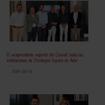
El vicepresidente segundo del Consell visita las
instalaciones de Christeyns España en Ador
2026-08-05