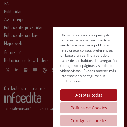
FAQ
Publicidad
Aviso legal
Política de privacidad
Utilizamos cookies propias y de
Política de cookies
terceros para analizar nuestros
Mapa web
servicios y mostrarle publicidad
relacionada con sus preferencias
Formación
en base a un perfil elaborado a
partir de sus hábitos de navegación
Histórico de Newsletters
(por ejemplo, páginas visitadas o
videos vistos). Puedes obtener más
información y configurar sus
preferencias.
Contacte con nosotros
Aceptar todas
Política de Cookies
Tecnoalimentación es un portal de Infoedita
Configurar cookies