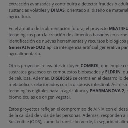
extracción avanzadas y contribuirá a detectar fraudes o adult
sustancias volátiles y
DIMAS
, orientado al diseño de materi
agricultura.
En el ámbito de la alimentación futura, el proyecto
MEAT4F
tecnológicas para la creación de alimentos basados en carne 
identificación de nuevas herramientas y recursos biológicos 
GenerAtIveFOOD
aplica inteligencia artificial generativa p
agroalimentario.
Otros proyectos relevantes incluyen
COMBOI
, que emplea e
sustratos gaseosos en compuestos biobasados y
ELDRIN
, q
de celulosa. Además,
DISBIOSIS
se centra en el desarrollo 
metabólicos relacionados con la disbiosis intestinal. Asim
tecnologías digitales para la agricultura y
PHARMANOVA 2
,
biomoléculas de origen vegetal.
Estos proyectos reflejan el compromiso de AINIA con el desarro
de la calidad de vida de las personas. Además, responden a r
Sostenible (ODS), como la transición verde, la seguridad alime