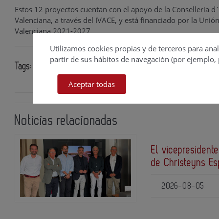
Estos 12 proyectos cuentan con el apoyo de la Conselleria d´
Valenciana, a través del IVACE, y está financiado por la Un
Valenciana 2021-2027.
Utilizamos cookies propias y de terceros para anal
partir de sus hábitos de navegación (por ejemplo, 
Tags:
Ainia
investigación
industria alimentaria
Aceptar todas
Noticias relacionadas
El vicepresidente
de Christeyns E
2026-08-05