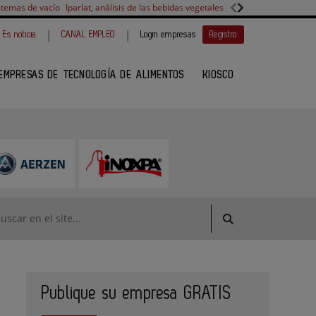
stemas de vacío
Iparlat, análisis de las bebidas vegetales
FANUC, colaboración 
|
|
Es noticia
CANAL EMPLEO
Login empresas
Registro
EMPRESAS DE TECNOLOGÍA DE ALIMENTOS
KIOSCO
Publique su empresa GRATIS