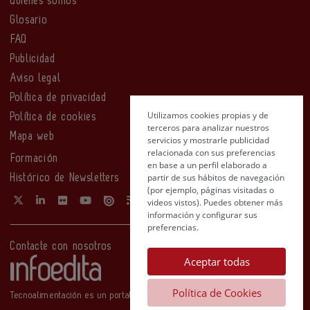
Quiénes somos
Glosario
FAQ
Publicidad
Aviso legal
Política de privacidad
Utilizamos cookies propias y de
Política de cookies
terceros para analizar nuestros
Mapa web
servicios y mostrarle publicidad
relacionada con sus preferencias
Formación
en base a un perfil elaborado a
partir de sus hábitos de navegación
Histórico de Newsletters
(por ejemplo, páginas visitadas o
videos vistos). Puedes obtener más
información y configurar sus
preferencias.
Contacte con nosotros
Aceptar todas
Política de Cookies
Tecnoalimentación es un portal de Infoedita