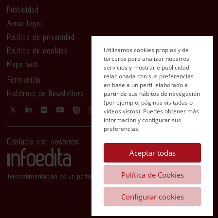
Publicidad
Aviso legal
Política de privacidad
Utilizamos cookies propias y de
Política de cookies
terceros para analizar nuestros
Mapa web
servicios y mostrarle publicidad
relacionada con sus preferencias
Formación
en base a un perfil elaborado a
partir de sus hábitos de navegación
Histórico de Newsletters
(por ejemplo, páginas visitadas o
videos vistos). Puedes obtener más
información y configurar sus
preferencias.
Contacte con nosotros
Aceptar todas
Política de Cookies
Tecnoalimentación es un portal de Infoedita
Configurar cookies