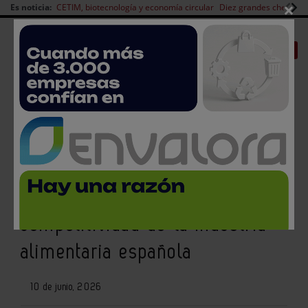
×
Es noticia:
CETIM, biotecnología y economía circular
Diez grandes chefs en 
Redes Sociales
|
|
Es noticia
CANAL EMPLEO
Login empresas
Registro
FIAB destaca el impacto de la
inestabilidad internacional en la
competitividad de la industria
alimentaria española
10 de junio, 2026