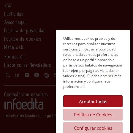
FAQ
Publicidad
Aviso legal
Política de privacidad
Utilizamos cookies propias y de
Política de cookies
terceros para analizar nuestros
Mapa web
servicios y mostrarle publicidad
relacionada con sus preferencias
Formación
en base a un perfil elaborado a
partir de sus hábitos de navegación
Histórico de Newsletters
(por ejemplo, páginas visitadas o
videos vistos). Puedes obtener más
información y configurar sus
preferencias.
Contacte con nosotros
Aceptar todas
Política de Cookies
Tecnoalimentación es un portal de Infoedita
Configurar cookies