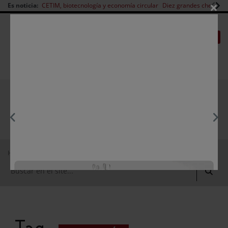
×
Es noticia:
CETIM, biotecnología y economía circular
Diez grandes chefs en 
Redes Sociales
|
|
Es noticia
CANAL EMPLEO
Login empresas
Registro
EMPRESAS PREMIUM
Home
economía