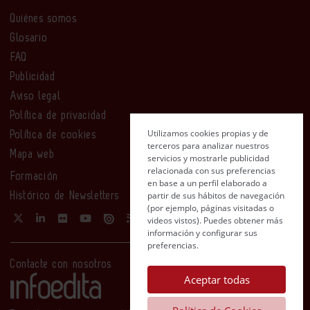
Quiénes somos
Glosario
FAQ
Publicidad
Aviso legal
Política de privacidad
Utilizamos cookies propias y de
Política de cookies
terceros para analizar nuestros
Mapa web
servicios y mostrarle publicidad
relacionada con sus preferencias
Formación
en base a un perfil elaborado a
partir de sus hábitos de navegación
Histórico de Newsletters
(por ejemplo, páginas visitadas o
videos vistos). Puedes obtener más
información y configurar sus
preferencias.
Contacte con nosotros
Aceptar todas