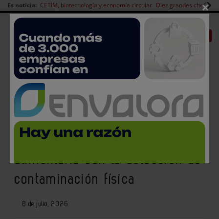
×
Es noticia:
CETIM, biotecnología y economía circular
Diez grandes chefs en 
Redes Sociales
|
|
Es noticia
CANAL EMPLEO
Login empresas
Registro
Reducción de costes y
protección de la seguridad
alimentaria con la detección de
contaminación física
8 de julio, 2026