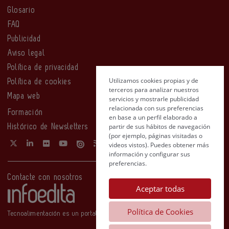
Glosario
FAQ
Publicidad
Aviso legal
Política de privacidad
Utilizamos cookies propias y de
Política de cookies
terceros para analizar nuestros
Mapa web
servicios y mostrarle publicidad
relacionada con sus preferencias
Formación
en base a un perfil elaborado a
partir de sus hábitos de navegación
Histórico de Newsletters
(por ejemplo, páginas visitadas o
videos vistos). Puedes obtener más
información y configurar sus
preferencias.
Contacte con nosotros
Aceptar todas
Política de Cookies
Tecnoalimentación es un portal de Infoedita