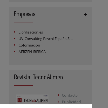
Empresas
Liofilizacion.es
UV-Consulting Peschl España S.L.
Coformacion
AERZEN IBÉRICA
Revista TecnoAlimen
Contacto
Publicidad