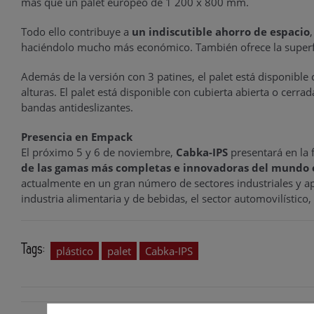
más que un palet europeo de 1 200 x 800 mm.
Todo ello contribuye a
un indiscutible ahorro de espacio
haciéndolo mucho más económico. También ofrece la superfici
Además de la versión con 3 patines, el palet está disponible 
alturas. El palet está disponible con cubierta abierta o cer
bandas antideslizantes.
Presencia en Empack
El próximo 5 y 6 de noviembre,
Cabka-IPS
presentará en la 
de las gamas más completas e innovadoras del mundo en
actualmente en un gran número de sectores industriales y apl
industria alimentaria y de bebidas, el sector automovilístico, e
Tags:
plástico
palet
Cabka-IPS