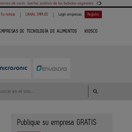
stemas de vacío
Iparlat, análisis de las bebidas vegetales
FANUC, colaboración 
|
|
Es noticia
CANAL EMPLEO
Login empresas
Registro
EMPRESAS DE TECNOLOGÍA DE ALIMENTOS
KIOSCO
Publique su empresa GRATIS