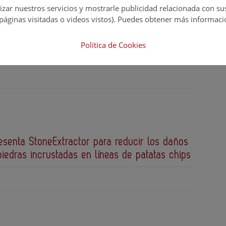
izar nuestros servicios y mostrarle publicidad relacionada con su
páginas visitadas o videos vistos). Puedes obtener más informaci
 innovación en IA Física mediante su
Política de Cookies
n Google
senta StoneExtractor para reducir los daños
iedras incrustadas en líneas de patatas chips