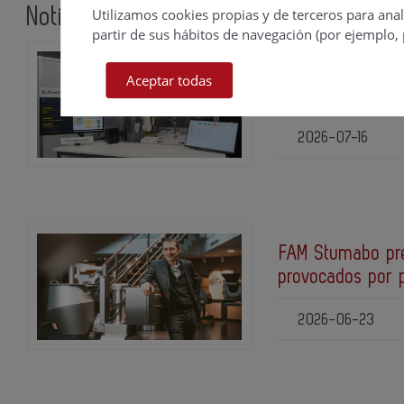
Noticias relacionadas
Utilizamos cookies propias y de terceros para anal
partir de sus hábitos de navegación (por ejemplo, 
FANUC acelera la
Aceptar todas
colaboración co
2026-07-16
FAM Stumabo pre
provocados por p
2026-06-23