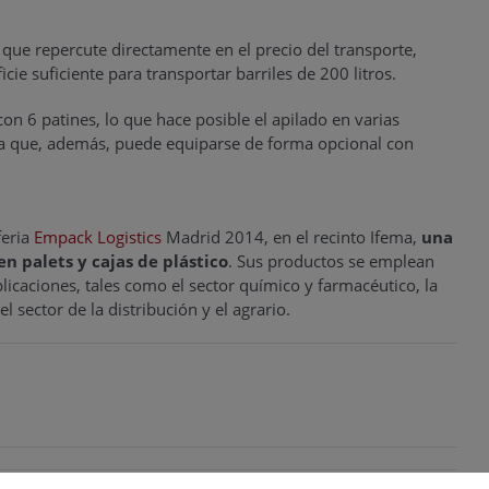
, que repercute directamente en el precio del transporte,
e suficiente para transportar barriles de 200 litros.
con 6 patines, lo que hace posible el apilado en varias
rada que, además, puede equiparse de forma opcional con
feria
Empack
Logistics
Madrid 2014, en el recinto Ifema,
una
 palets y cajas de plástico
. Sus productos se emplean
icaciones, tales como el sector químico y farmacéutico, la
l sector de la distribución y el agrario.