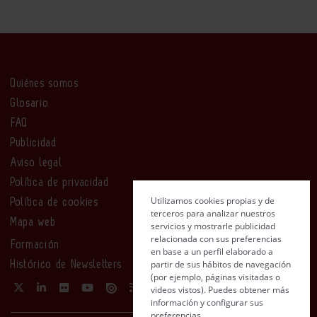
Quiénes somos
Glosario
FAQ
Publicidad
Aviso legal
Política de privacidad
Utilizamos cookies propias y de
Política de cookies
terceros para analizar nuestros
Mapa web
servicios y mostrarle publicidad
relacionada con sus preferencias
Formación
en base a un perfil elaborado a
partir de sus hábitos de navegación
Histórico de Newsletters
(por ejemplo, páginas visitadas o
videos vistos). Puedes obtener más
información y configurar sus
preferencias.