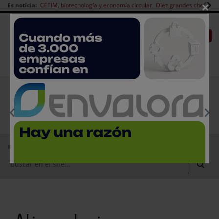
×
Es noticia:
CETIM, biotecnología y economía circular
Diez grandes chefs en 
Redes Sociales
|
|
Es noticia
CANAL EMPLEO
Login empresas
Registro
EMPRESAS PREMIUM
Home
Productos
Alimentarios