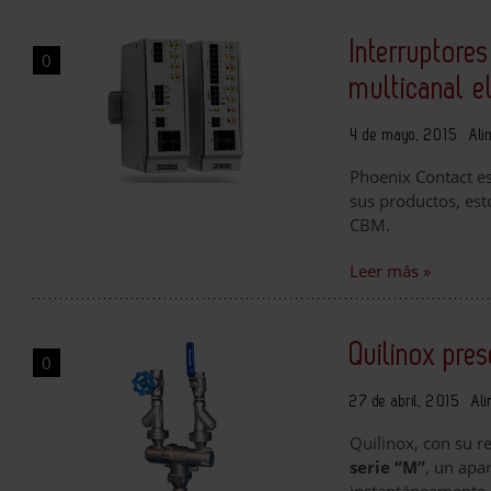
Interruptore
0
multicanal e
4 de mayo, 2015
Ali
Phoenix Contact es
sus productos, est
CBM.
Leer más »
Quilinox pr
0
27 de abril, 2015
Ali
Quilinox, con su r
serie “M”
, un apa