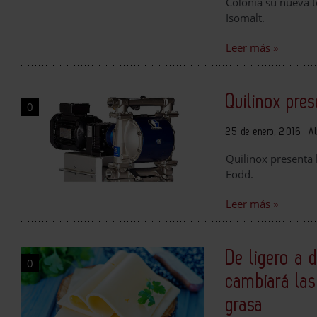
Colonia su nueva t
Isomalt.
Leer más »
Quilinox pre
0
25 de enero, 2016
Al
Quilinox presenta
Eodd.
Leer más »
De ligero a 
0
cambiará las
grasa