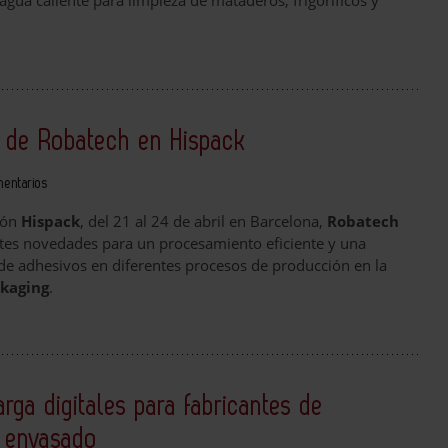
gua caliente para limpieza de mataderos, frigoríficos y
 de Robatech en Hispack
mentarios
lón
Hispack
, del 21 al 24 de abril en Barcelona,
Robatech
tes novedades para un procesamiento eficiente y una
 de adhesivos en diferentes procesos de producción en la
ckaging
.
rga digitales para fabricantes de
 envasado