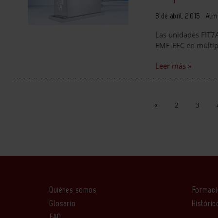
8 de abril, 2015
Alim
Las unidades FIT7
EMF-EFC en múltipl
Leer más »
«
2
3
Quiénes somos
Formac
Glosario
Históric
FAQ