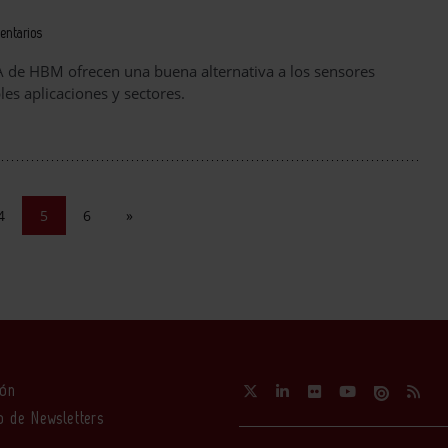
entarios
A de HBM ofrecen una buena alternativa a los sensores
es aplicaciones y sectores.
4
5
6
»
ión
o de Newsletters