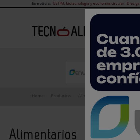
Es noticia:
CETIM, biotecnología y economía circular
Diez gr
Home
Productos
Alimentarios
Alimentarios