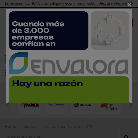
×
Es noticia:
CETIM, biotecnología y economía circular
Diez grandes chefs en 
Redes Sociales
|
|
Es noticia
CANAL EMPLEO
Login empresas
Registro
Revistas sobre tecnología
alimentaria
EMPRESAS PREMIUM
Home
Kiosco
Tecnoalimen Octubre 2013