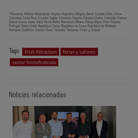
*Alemania; Antillas Holandesas; Argelia; Argentina; Bélgica; Brasil; Canadá; Chile; China;
Colombia; Costa Rica; Ecuador; Egipto; Eslovenia; España; Estados Unidos; Finlandia; Francia;
Ghana; Grecia; Israel; Italia; Kenia; Malta; Marruecos; México; Países Bajos; Perú; Polonia;
Portugal; Reino Unido; República Checa; República de Corea; República de Moldavia;
Rumanía; Sudáfrica; Suecia; Suiza; Tailandia; Tanzania; Túnez y Turquía.
Tags:
Fruit Attraction
ferias y salones
sector hortofrutícola
Noticias relacionadas