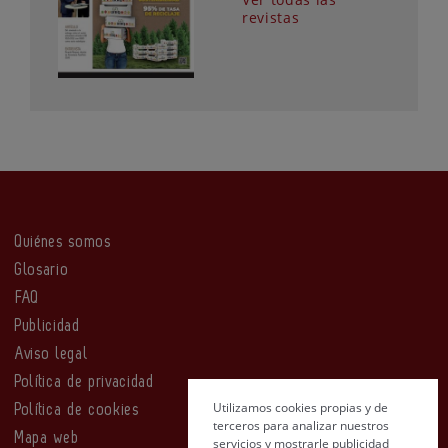
revistas
Quiénes somos
Glosario
FAQ
Publicidad
Aviso legal
Política de privacidad
Utilizamos cookies propias y de
Política de cookies
terceros para analizar nuestros
Mapa web
servicios y mostrarle publicidad