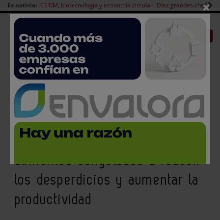
×
Es noticia:
CETIM, biotecnología y economía circular
Diez grandes chefs en 
Redes Sociales
|
|
Es noticia
CANAL EMPLEO
Login empresas
Registro
Cómo ayuda la detección de
metales a los fabricantes de
alimentos congelados a reducir
los desperdicios y aumentar la
productividad