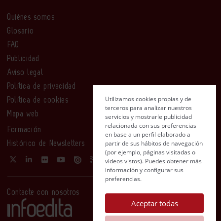
Quiénes somos
Glosario
FAQ
Publicidad
Aviso legal
Política de privacidad
Utilizamos cookies propias y de
Política de cookies
terceros para analizar nuestros
Mapa web
servicios y mostrarle publicidad
relacionada con sus preferencias
Formación
en base a un perfil elaborado a
partir de sus hábitos de navegación
Histórico de Newsletters
(por ejemplo, páginas visitadas o
videos vistos). Puedes obtener más
información y configurar sus
preferencias.
Contacte con nosotros
Aceptar todas