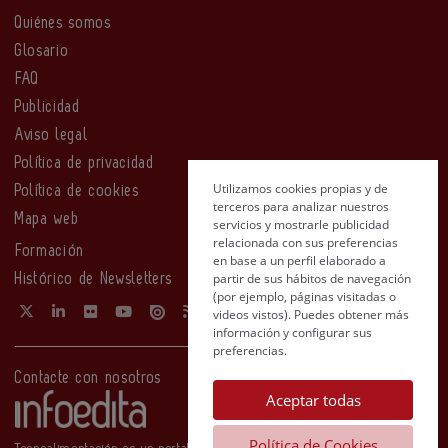
Quiénes somos
Glosario
FAQ
Publicidad
Aviso legal
Política de privacidad
Utilizamos cookies propias y de
Política de cookies
terceros para analizar nuestros
Mapa web
servicios y mostrarle publicidad
relacionada con sus preferencias
Formación
en base a un perfil elaborado a
partir de sus hábitos de navegación
Histórico de Newsletters
(por ejemplo, páginas visitadas o
videos vistos). Puedes obtener más
información y configurar sus
preferencias.
Contacte con nosotros
Aceptar todas
Política de Cookies