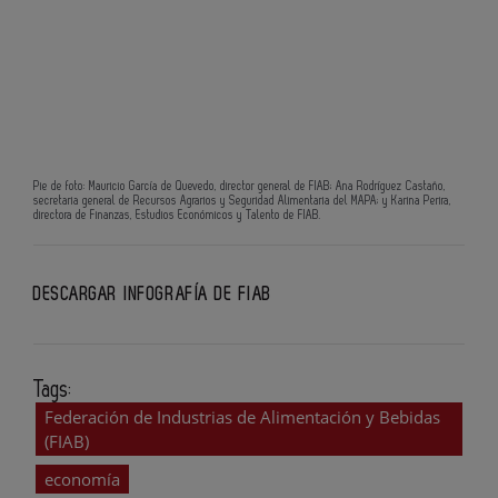
Pie de foto: Mauricio García de Quevedo, director general de FIAB; Ana Rodríguez Castaño,
secretaria general de Recursos Agrarios y Seguridad Alimentaria del MAPA; y Karina Perira,
directora de Finanzas, Estudios Económicos y Talento de FIAB.
DESCARGAR INFOGRAFÍA DE FIAB
Tags:
Federación de Industrias de Alimentación y Bebidas
(FIAB)
economía