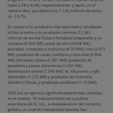
hasta 2,3% y 8,6%, respectivamente- y Japón, en el
número diez, que alcanza los 1.126 millones de euros,
un -13,7%.
En cuanto a los productos más exportados, encabezan
la lista la carne y los productos cárnicos (12.362
millones de euros); frutas y hortalizas preparadas y en
conserva (6.954 M€); aceite de oliva (4.838 M€);
pescados, crustáceos y moluscos (4.767M€); vino (2.975
M€); productos de cacao, confitería y chocolate (2.964
M€); alimentos lácteos (1.891 M€); productos de
panadería y pastas alimenticias (1.655 M€);
alimentación animal (1.546 M€); té, infusiones y café
elaborados (1.272 M€) y productos de molinería,
almidón y fécula, y productos amiláceos (1.152M€).
2025 fue un ejercicio significativamente más complejo
en el exterior. “El endurecimiento de la política
arancelaria de EE. UU., la desaceleración del comercio
global y un nivel de inestabilidad elevado han