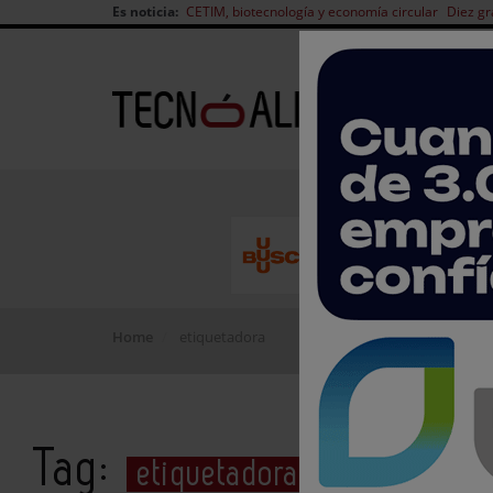
Es noticia:
CETIM, biotecnología y economía circular
Diez gr
Home
etiquetadora
Tag:
etiquetadora