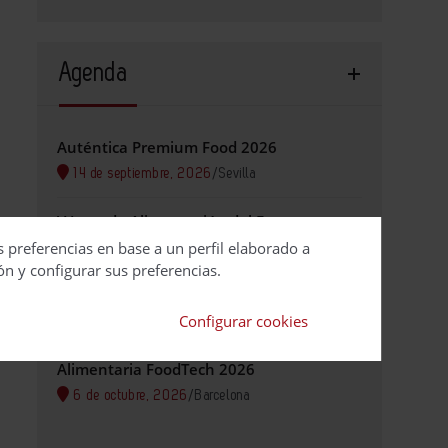
Agenda
Auténtica Premium Food 2026
14 de septiembre, 2026
/
Sevilla
V Jornada Alimentación del Futuro
s preferencias en base a un perfil elaborado a
29 de septiembre, 2026
/
Valencia
ón y configurar sus preferencias.
BioSpain 2026
Configurar cookies
29 de septiembre, 2026
/
Bilbao Exhibition Centre
Alimentaria FoodTech 2026
6 de octubre, 2026
/
Barcelona