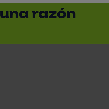
ados a etiquetadora
ia Empack Madrid