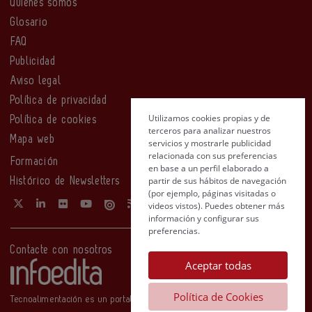
Quiénes somos
Glosario
FAQ
Publicidad
Aviso legal
Política de privacidad
Utilizamos cookies propias y de
Política de cookies
terceros para analizar nuestros
Mapa web
servicios y mostrarle publicidad
relacionada con sus preferencias
Formación
en base a un perfil elaborado a
partir de sus hábitos de navegación
Histórico de Newsletters
(por ejemplo, páginas visitadas o
videos vistos). Puedes obtener más
información y configurar sus
preferencias.
Contacte con nosotros
Aceptar todas
Política de Cookies
Tecnoalimentación es un portal de Infoedita