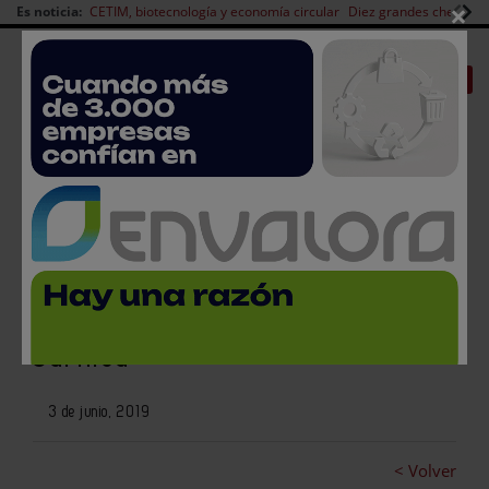
×
Es noticia:
CETIM, biotecnología y economía circular
Diez grandes chefs en 
Redes Sociales
|
|
Es noticia
CANAL EMPLEO
Login empresas
Registro
Buenas prácticas en la limpieza
y desinfección de la Industria
Cárnica
3 de junio, 2019
< Volver