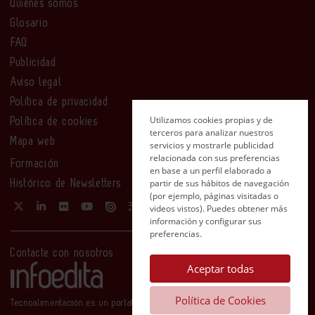
Quiénes somos
Glosario
FAQ
Publicidad
Aviso legal
Política de privacidad
Utilizamos cookies propias y de
Política de cookies
terceros para analizar nuestros
Mapa web
servicios y mostrarle publicidad
relacionada con sus preferencias
Formación
en base a un perfil elaborado a
partir de sus hábitos de navegación
Histórico de Newsletters
(por ejemplo, páginas visitadas o
videos vistos). Puedes obtener más
información y configurar sus
preferencias.
Contacte con nosotros
Aceptar todas
Política de Cookies
Tecnoalimentación es un portal de Infoedita