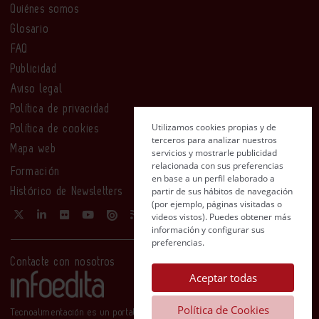
Quiénes somos
Glosario
FAQ
Publicidad
Aviso legal
Política de privacidad
Utilizamos cookies propias y de
Política de cookies
terceros para analizar nuestros
Mapa web
servicios y mostrarle publicidad
relacionada con sus preferencias
Formación
en base a un perfil elaborado a
partir de sus hábitos de navegación
Histórico de Newsletters
(por ejemplo, páginas visitadas o
videos vistos). Puedes obtener más
información y configurar sus
preferencias.
Contacte con nosotros
Aceptar todas
Política de Cookies
Tecnoalimentación es un portal de Infoedita