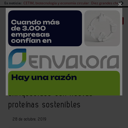
×
Es noticia:
CETIM, biotecnología y economía circular
Diez grandes chefs en 
Redes Sociales
|
|
Es noticia
CANAL EMPLEO
Login empresas
Registro
AINIA desarrolla pan sin gluten
y análogos cárnicos
enriquecidos con nuevas
proteínas sostenibles
28 de octubre, 2019